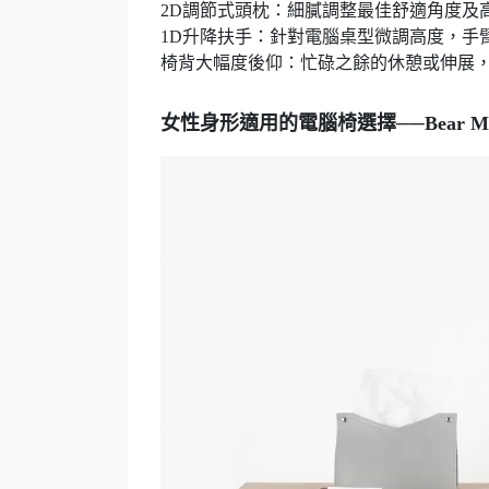
2D調節式頭枕：細膩調整最佳舒適角度及高
1D升降扶手：針對電腦桌型微調高度，手
椅背大幅度後仰：忙碌之餘的休憩或伸展
女性身形適用的電腦椅選擇──Bear Mi