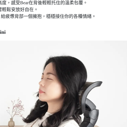
度，感受Bear在背後輕輕托住的溫柔包覆。
臂輕鬆安放好自在。
，給疲憊背部一個擁抱，穩穩接住你的各種情緒。
ni