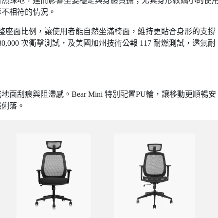
自然踩地，進而影響坐姿穩定與身體負擔；尤其身形較嬌小的使
形不相符的情況。
小網座調整座面比例，讓使用者能自然坐滿椅面，維持更貼合身形的支撐
GS 80,000 次衝擊測試，及美國加州技術公報 117 耐燃測試，透氣耐
刮痕與阻滯感。Bear Mini 特別配置PU輪，讓移動更順暢安
然俐落。