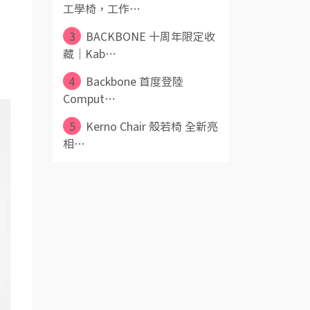
工學椅，工作⋯
3
BACKBONE 十周年限定收
藏｜Kab⋯
4
Backbone 首度登陸
Comput⋯
5
Kerno Chair 殼若椅 全新亮
相⋯