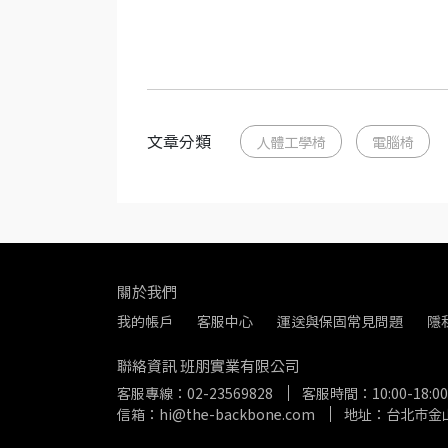
文章分類
人體工學椅
電腦椅
關於我們
我的帳戶
客服中心
運送與保固常見問題
隱
聯絡資訊 班朋實業有限公司
客服專線：02-23569828
客服時間：10:00-18:00
信箱：hi@the-backbone.com
地址：台北市金山