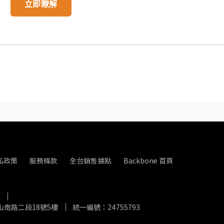
立即瞭解
私政策
服務條款
全台銷售據點
Backbone 首頁
南路二段18號5樓
統一編號：24755793