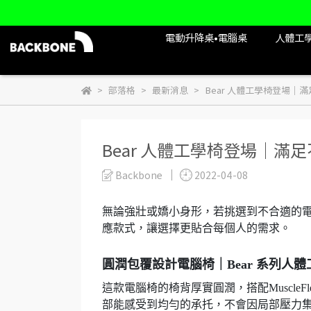
電動升降桌•電腦桌
人體工
部落格
最新消息
Bear 人體工學椅登場｜
Bear 人體工學椅登場｜
Backbone
2022-04-08
無論強壯或嬌小身形，若挑選到不合適的電腦
應款式，讓選擇更貼合每個人的需求。
圓潤包覆設計電腦椅｜Bear 系列人體
這款電腦椅的椅背厚實圓潤，搭配Muscle
部能感受到均勻的承托，不會因局部壓力