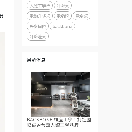
人體工學椅
升降桌
電動升降桌
電腦椅
電腦桌
具
丹麥傢俱
backbone
升降邊桌
最新消息
BACKBONE 椎座工學：打造國
際級的台灣人體工學品牌