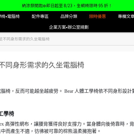
納涼祭開跑❄️即日起至 8/23，全網椅限時 95 折！
學椅•電腦椅
配件專區
品牌分類
限時優惠
專欄文
企業方案•辦公室規劃
滿足不同身形需求的久坐電腦椅
滿足不同身形需求的久坐電腦椅
椅，反而可能越坐越疲勞。 Bear 人體工學椅依不同身形設計
工學椅
Flex 高彈性網布，讓腰背獲得良好支撐力。當身體向後倚靠時，
集中而產生不適，彷彿被可靠的棕熊溫柔擁抱著。