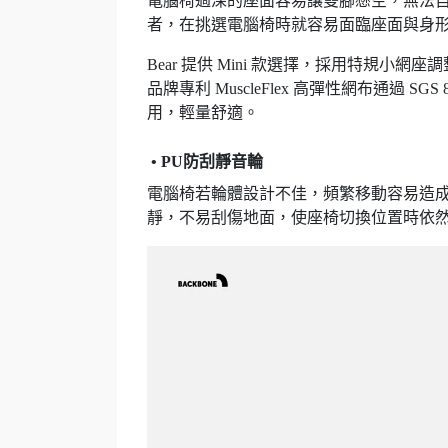
電腦椅過深的座面容易讓雙腳懸空，無法
者，在挑選電腦椅時就容易面臨座面與身
Bear 提供 Mini 款選擇，採用特規
品牌專利 MuscleFlex 高彈性網布通過 S
用，輕量舒適。
• PU防刮靜音輪
電腦椅若輪體設計不佳，頻繁移動容易造成地面
靜，不易刮傷地面，使座椅切換位置時依