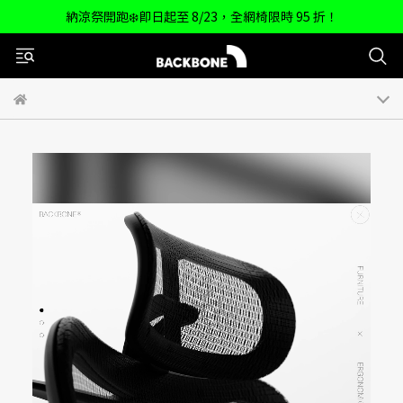
納涼祭開跑❄️即日起至 8/23，全網椅限時 95 折！