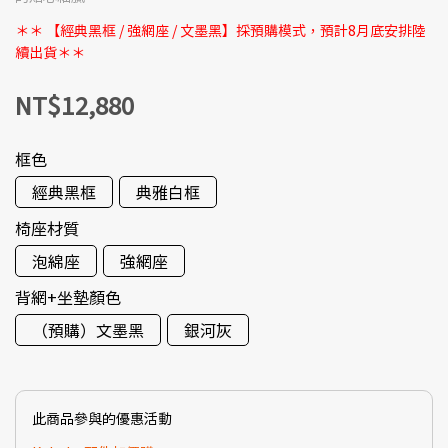
＊＊ 【經典黑框 / 強網座 / 文墨黑】採預購模式，預計8月底安排陸
續出貨＊＊
NT$12,880
框色
經典黑框
典雅白框
椅座材質
泡綿座
強網座
背網+坐墊顏色
（預購）文墨黑
銀河灰
此商品參與的優惠活動