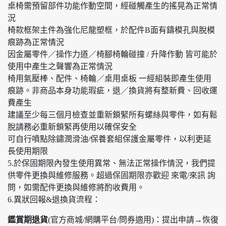
桌椅需預留部件功能作動空間，經碰觸產生的搖晃為正常情
況
椅款框架主件為強化尼龍塑框，於配件B面有鑄模孔與脫模
痕跡為正常情況
因金屬零件／操作力道／椅腳椅輪碰撞 / 升降作動 皆可能於
使用中產生之聲響為正常情況
椅用氣壓棒、配件、椅輪／桌用桌板 一經組裝即產生使用
痕跡。非商品本身功能瑕疵，退／換貨將有整新費、回收運
費產生
建議至少每三個月檢查並重新鎖緊所有螺絲與零件，如有鬆
脫請務必重新鎖緊再使用以確保安全
可自行噴點除鏽潤滑油/保養套組保護金屬零件，以利更延
長使用期限
5.於保固期限內發生使用異常、無法正常操作情況，我們提
供零件更換與維修服務。超過保固期限亦歡迎 來電/來訊 詢
問，如需配件更換與維修將酌收費用。
6.異狀回報&退換貨流程：
鑑賞期退貨
(官方商城/網購平台/問券適用)：提出申請→恢復