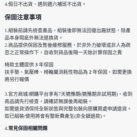
4.假日不出貨、遇到週六補班不出貨。
保固注意事項
1.組裝前請先檢查產品，組裝後即無法回復出廠狀態，除產
品本身瑕疵外無法退換貨。
2.商品提供保固及售後維修服務，於非外力破壞或非人為疏
忽之正常操作下，自收到貨品後隔一天始計算保固之責
椅款主體提供
3
年保固
扶手墊、氣壓棒、椅輪屬消耗性物品為
2
年保固，如需更換
將另行報價
3.官方商城/網購平台享有7天猶豫期(猶豫期非試用期)，收到
商品請先行檢查，請確認無誤後再組裝。
如需退貨須保持全新狀態與完整包裝向原購買處申請退貨。
如已組裝/使用將會有整新費產生(非全額退款)。
4.
常見保固相關問題