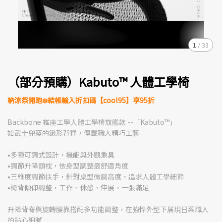
1
/
33
（部分預購）Kabuto™ 人體工學椅
納涼祭開跑❄️結帳輸入折扣碼【cool95】享95折
Backbone 椎座工學人體工學椅旗艦款 --「Kabuto™」
如武⼠兜盔的鍬形背脊，傳載職⼈精巧⼯藝
•多種可調式設計，機能與外觀兼具
•調節升降頭枕，依身型調整最舒適角度
•三維度調節扶手，針對桌型微調高度，追求人體工學細節
•椅背傾仰調整，工作、休憩、伸展，一張滿足
升降背脊與旋轉腰靠搭配多功能調整，在強悍外型下展現⽇系職⼈
的貼⼼細膩