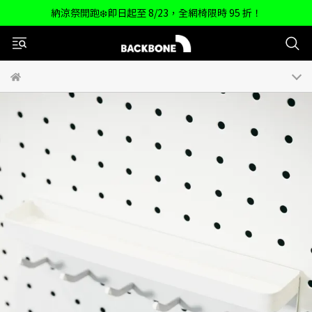
納涼祭開跑❄️即日起至 8/23，全網椅限時 95 折！