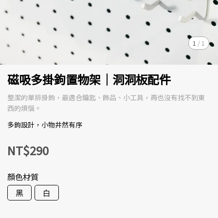
1
/
1
磁吸多掛鉤置物架｜洞洞板配件
整潔的單排掛鉤，最適合鑰匙、飾品、小工具，再也沒有找不到東
西的煩惱。
多鉤設計，小物井然有序
NT$290
顏色材質
黑
白