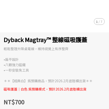
1
/
7
Dyback Magtray™ 整線磁吸護蓋
輕鬆整理升降桌電線，維持視覺上有序整齊
•扁平設計
•八顆強力磁鐵
•一秒安裝免工具
＊＊【經典白】為預購商品，預計2026.2月底陸續出貨＊＊
磁吸護蓋｜白色 為預購模式，預計2026.2月底陸續出貨
NT$700