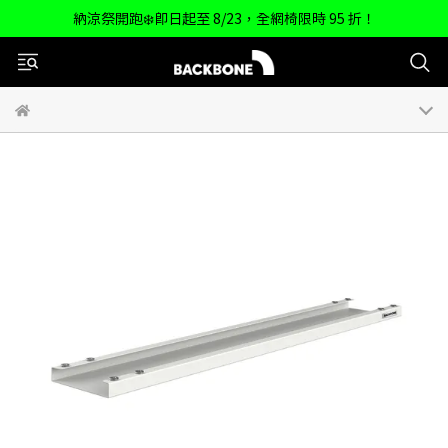
納涼祭開跑❄️即日起至 8/23，全網椅限時 95 折！