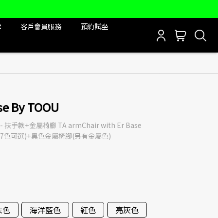
章
客戶會員服務
預約試坐
ase By TOOU
手款+金屬椅腳 TA armChair with Er Base
PP材質(7色可選)+黑色金屬椅腳(另有金屬色)
末色
海洋藍色
紅色
亮灰色