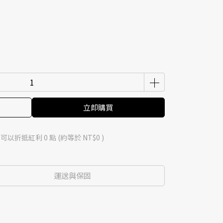
立即購買
 」可以折抵紅利
0
點 (約等於
NT$0
)
運送與保固