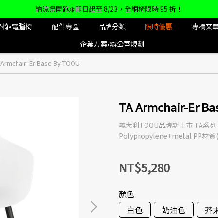
納涼祭開跑❄️即日起至 8/23，全網椅限時 95 折！
學椅•電腦椅
配件專區
品牌分類
限時優惠
專欄文
企業方案•辦公室規劃
 Armchair-Er Base By TOOU
TA Armchair-Er B
義大利TOOU品牌新上市 TA系列 - 扶
Polypropylene+metal 
NT$5,280
顏色
白色
奶油色
芥