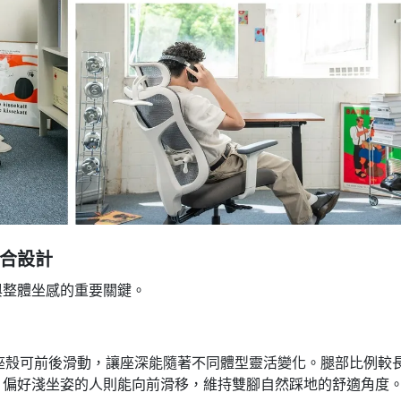
合設計
與整體坐感的重要關鍵。
椅的座殼可前後滑動，讓座深能隨著不同體型靈活變化。腿部比例較
；偏好淺坐姿的人則能向前滑移，維持雙腳自然踩地的舒適角度