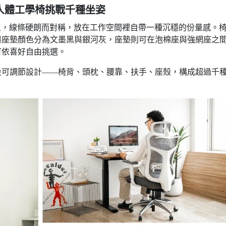
 人體工學椅挑戰千種坐姿
意象，線條硬朗而對稱，放在工作空間裡自帶一種沉穩的份量感。
與座墊顏色分為文墨黑與銀河灰，座墊則可在泡棉座與強網座之
可依喜好自由挑選。
段可調節設計——椅背、頭枕、腰靠、扶手、座殼，構成超過千