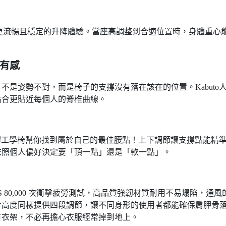
提供更流暢且穩定的升降體驗。當座高調整到合適位置時，身體重心
有感
是姿勢不對，而是椅子的支撐沒有落在該在的位置。Kabuto
貼合更貼近每個人的脊椎曲線。
人體工學椅幫你找到屬於自己的最佳腰點！上下調節讓支撐點能精
依照個人偏好決定要「頂一點」還是「軟一點」。
GS 80,000 次衝擊疲勞測試，高品質強韌材質耐用不易塌陷，通風
背高度同樣提供四段調節，讓不同身形的使用者都能確保肩胛骨
有衣架，不必再擔心衣服經常掉到地上。