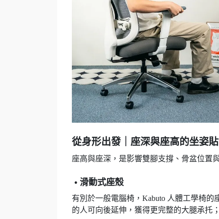
從身形出發｜座深與座高的坐姿貼
座高與座深，是影響雙腳支撐、骨盆位置
• 滑動式座殼
有別於一般電腦椅，Kabuto 人體工學
的人可向後延伸，獲得更完整的大腿承托