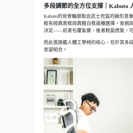
多段調節的全方位支撐｜Kabuto
Kabuto的背脊輪廓取自武士兜盔的鍬形
框有經典黑框與典雅白框兩種選擇，背網
決定——前者包覆紮實，後者輕盈透氣，
而此張旗艦人體工學椅的核心，在於其多
坐姿組合。