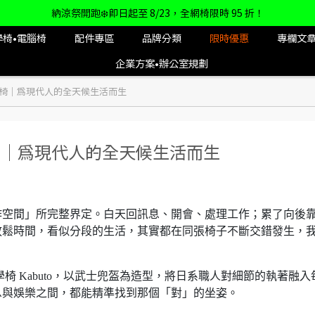
納涼祭開跑❄️即日起至 8/23，全網椅限時 95 折！
學椅•電腦椅
配件專區
品牌分類
限時優惠
專欄文
企業方案•辦公室規劃
工學椅｜為現代人的全天候生活而生
學椅｜為現代人的全天候生活而生
作空間」所完整界定。白天回訊息、開會、處理工作；累了向後
放鬆時間，看似分段的生活，其實都在同張椅子不斷交錯發生，
工學椅 Kabuto，以武士兜盔為造型，將日系職人對細節的執著融入
息與娛樂之間，都能精準找到那個「對」的坐姿。