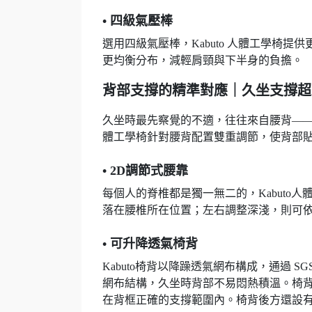
• 四級氣壓棒
選用四級氣壓棒，Kabuto 人體工學椅
更均衡分布，減輕肩頸與下半身的負擔。
背部支撐的精準對應｜久坐支撐超
久坐時最先察覺的不適，往往來自腰背——不
體工學椅針對腰背配置雙重調節，使背部
• 2D調節式腰靠
每個人的脊椎都是獨一無二的，Kabuto
落在腰椎所在位置；左右調整深淺，則可
• 可升降透氣椅背
Kabuto椅背以降躁透氣網布構成，通過 S
網布結構，久坐時背部不易悶熱積溫。椅
在背框正確的支撐範圍內。椅背後方還設