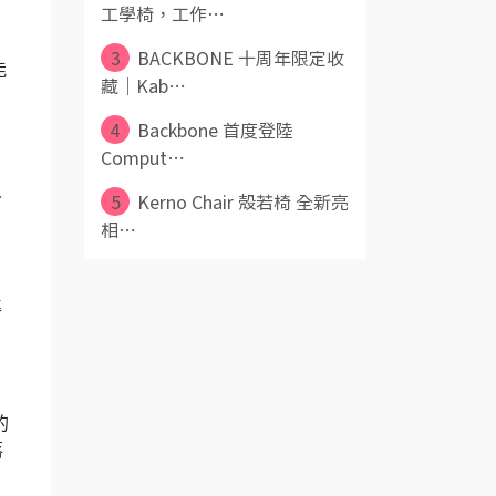
工學椅，工作⋯
3
BACKBONE 十周年限定收
能
藏｜Kab⋯
4
Backbone 首度登陸
Comput⋯
人
5
Kerno Chair 殼若椅 全新亮
相⋯
準
的
落