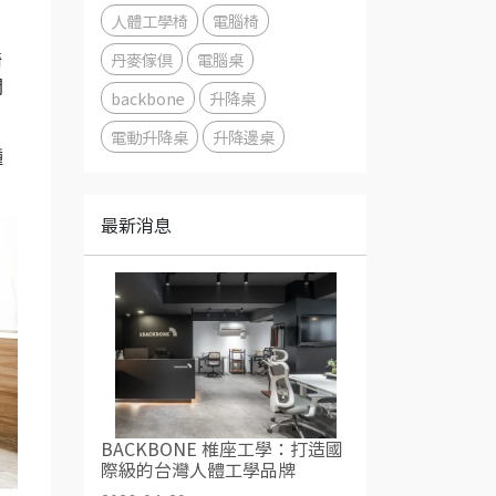
人體工學椅
電腦椅
丹麥傢俱
電腦桌
椅
間
backbone
升降桌
電動升降桌
升降邊桌
種
最新消息
BACKBONE 椎座工學：打造國
際級的台灣人體工學品牌