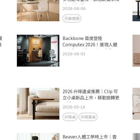
放居家坪數
2026-08-06
丹麥傢俱
藏
Backbone 首度登陸
椅
Computex 2026！展現人體
工學與 AI 科技的跨界融合
2026-06-03
2026 升降邊桌推薦｜Clip 可
間
立小桌新品上市，移動旋轉更
靈活
2026-05-14
升降桌
升降邊桌
實
Beaver人體工學椅上市｜雲