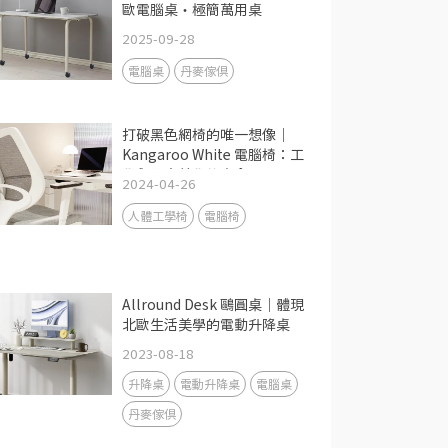
歐電腦桌・極簡萬用桌
2025-09-28
電腦桌
丹麥傢俱
打破黑色網椅的唯一想像｜
Kangaroo White 電腦椅：工
學與居家美學的交會
2024-04-26
人體工學椅
電腦椅
Allround Desk 鷗圓桌｜體現
北歐生活美學的電動升降桌
2023-08-18
升降桌
電動升降桌
電腦桌
丹麥傢俱