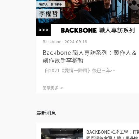
Backbone | 2024-09-18
Backbone 職人專訪系列：製作人＆
創作歌手李權哲
自2021《愛情一陣風》後已三年⋯
閱讀更多 ->
最新消息
BACKBONE 椎座工學：打
國際級的台灣人體工學品牌