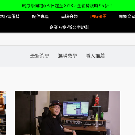
納涼祭開跑❄️即日起至 8/23，全網椅限時 95 折！
學椅•電腦椅
配件專區
品牌分類
限時優惠
專欄文
企業方案•辦公室規劃
最新消息
選購教學
職人推薦