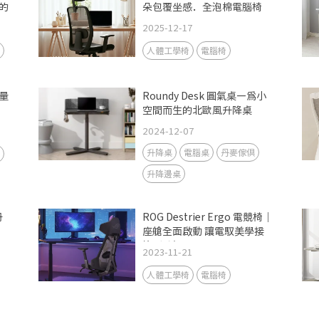
的
朵包覆坐感．全泡棉電腦椅
2025-12-17
人體工學椅
電腦椅
輕量
Roundy Desk 圓氣桌—為小
空間而生的北歐風升降桌
2024-12-07
升降桌
電腦桌
丹麥傢俱
升降邊桌
丹
ROG Destrier Ergo 電競椅｜
座艙全面啟動 讓電馭美學接
管新戰場
2023-11-21
人體工學椅
電腦椅