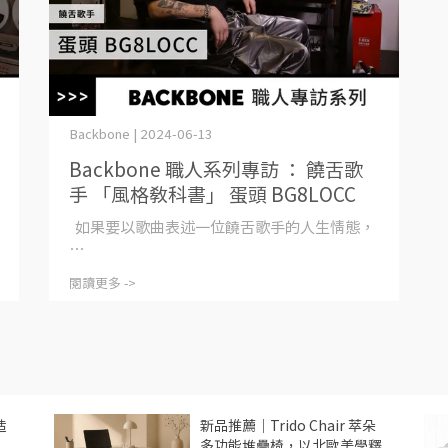
Backbone | 2024-06-13
Backbone 職人系列專訪 ： 饒舌歌
手 「風格教科書」 蛋頭 BG8LOCC
如果要以歌曲表述一位饒舌歌手的人生情態，
⋯
閱讀更多 ->
造
新品推薦｜Trido Chair 萃朵
多功能堆疊椅，以北歐美學釋