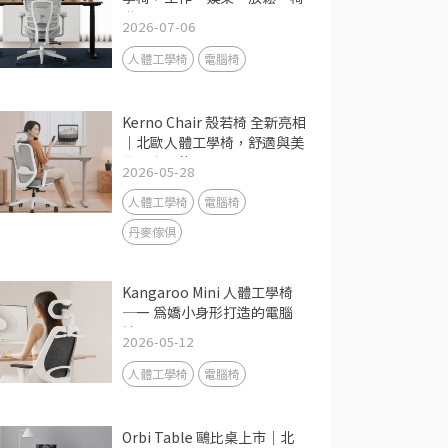
滿足
2026-07-06
人體工學椅
電腦椅
Kerno Chair 殼若椅 全新亮相
｜北歐人體工學椅，舒適與美
學一次到位
2026-05-28
人體工學椅
電腦椅
丹麥傢俱
Kangaroo Mini 人體工學椅
—— 為嬌小身形打造的電腦
椅
2026-05-12
人體工學椅
電腦椅
Orbi Table 鷗比桌上市｜北