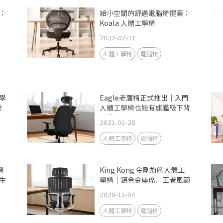
：
給小空間的舒適電腦椅提案：
Koala 人體工學椅
2022-07-11
人體工學椅
電腦椅
學
Eagle老鷹椅正式推出｜入門
登
人體工學椅也能有旗艦級下背
支撐
2021-01-28
人體工學椅
電腦椅
椅
King Kong 金剛旗艦人體工
生
學椅｜鋁合金座席．王者風範
2020-11-04
人體工學椅
電腦椅